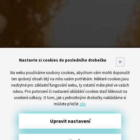
Nastavte si cookies do posledního drobečku
×
Na webu používáme soubory cookies, abychom vám mohli doporučit
ten správný obsah šitý na míru vašim potřebám. Některé cookies jsou
nezbytné pro základní fungování webu, ty ostatní máte plně ve vašich
rukou. Pro potvrzení či nastavení ukládání cookies stačí kliknout na
uvedené odkazy. O tom, jak s jednotlivými drobečky nakládáme si
můžete přečíst
zde
.
Upravit nastavení