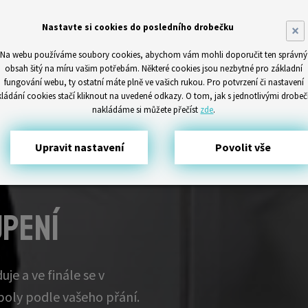
Nastavte si cookies do posledního drobečku
×
Na webu používáme soubory cookies, abychom vám mohli doporučit ten správný
obsah šitý na míru vašim potřebám. Některé cookies jsou nezbytné pro základní
fungování webu, ty ostatní máte plně ve vašich rukou. Pro potvrzení či nastavení
kládání cookies stačí kliknout na uvedené odkazy. O tom, jak s jednotlivými drobeč
nakládáme si můžete přečíst
zde
.
Upravit nastavení
Povolit vše
upení
je a ve finále se v
boly podle vašeho přání.