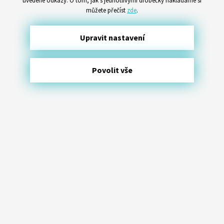
uvedené odkazy. O tom, jak s jednotlivými drobečky nakládáme si
můžete přečíst
zde
.
Upravit nastavení
Povolit vše