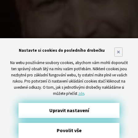
Nastavte si cookies do posledního drobečku
×
Na webu používáme soubory cookies, abychom vám mohli doporučit
ten správný obsah šitý na míru vašim potřebám. Některé cookies jsou
nezbytné pro základní fungování webu, ty ostatní máte plně ve vašich
rukou. Pro potvrzení či nastavení ukládání cookies stačí kliknout na
uvedené odkazy. O tom, jak s jednotlivými drobečky nakládáme si
můžete přečíst
zde
.
Upravit nastavení
Povolit vše